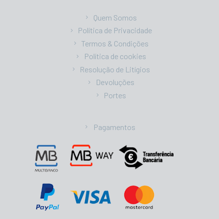
Quem Somos
Política de Privacidade
Termos & Condições
Política de cookies
Resolução de Litígios
Devoluções
Portes
Pagamentos