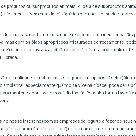
o de produtos ou subprodutos animais. A ideia de subprodutos anima
a lã). Finalmente, “sem crueldade” significa que não tem havido test
ia louca, mas, confie em nós, não é realmente uma ideia louca. “As
pa, mas com os óleos apropriados misturados correctamente, podem 
ica. Por outras palavras, a adição de óleo à mistura pode realmente
ilibrada.
ão na realidade manchas, mas sim poros entupidos. O sebo (óleo) e
o ambiental, especialmente quando se vive na cidade, pode ser a pri
 para manter os pontos negros à distância. “A minha forma favorita 
poro”.
as’ no nosso intestino (com as empresas de iogurte a fazer os seu
 o ‘microbioma’ (ou ‘microflora’) é uma camada de microrganismo
ixo. Os probióticos ajudam a fortalecer o microbioma, enquanto que