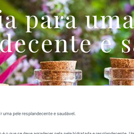
ia para uma
decente e 
ir uma pele resplandecente e saudável.
o é o que se deve agradecer pela pele hidratada e resplandecente. U