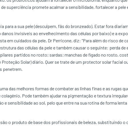
 de superciência promete acalmar a sensibilidade, fortalecer a pele 
cia para a sua pele (desculpem, fãs do bronzeado). Estar fora diar
o danos invisíveis ao envelhecimento das células por baixo) e a exp
lista em cuidados da pele, Dr Perricone, diz: “Para além do risco de c
estrutura das células da pele e também causar o seguinte: perda de el
apilares partidos no rosto; sardas; manchas de fígado no rosto, cos
 Proteção Solar) diário. Quer se trate de um protector solar faci
os penetrem.
ma das melhores formas de combater as linhas finas e as rugas que
colagénio. Pode também ajudar na pigmentação e textura irregulares
 e sensibilidade ao sol, pelo que entre na sua rotina de forma lenta
s são o produto de base dos profissionais de beleza, substituindo o