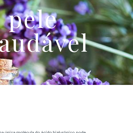
 pele
saudável
ma única molécula do ácido hialurónico pode