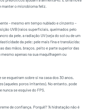
e manter o microbioma feliz.
iamente – mesmo em tempo nublado e cinzento –
osição UVB (raios superficiais, queimados pelo
ancro da pele, a radiação UV (seja do sol ou de um
asticidade da pele; pele mais fina e translúcida;
tas das mãos, braços, peito e parte superior das
al ou mesmo apenas na sua maquilhagem ou
 se esgueiram sobre si na casa dos 30 anos,
 (aqueles poros irritantes). No entanto, pode
 e nunca se esquive do FPS.
 creme de confiança. Porquê? “A hidratação não é