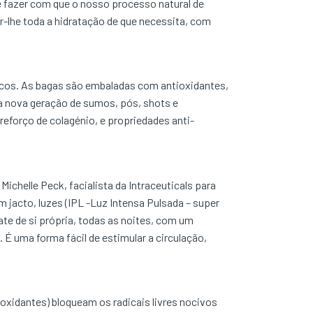
de fazer com que o nosso processo natural de
r-lhe toda a hidratação de que necessita, com
escos. As bagas são embaladas com antioxidantes,
a nova geração de sumos, pós, shots e
reforço de colagénio, e propriedades anti-
Michelle Peck, facialista da Intraceuticals para
 jacto, luzes (IPL -Luz Intensa Pulsada – super
ate de si própria, todas as noites, com um
 uma forma fácil de estimular a circulação,
xidantes) bloqueam os radicais livres nocivos