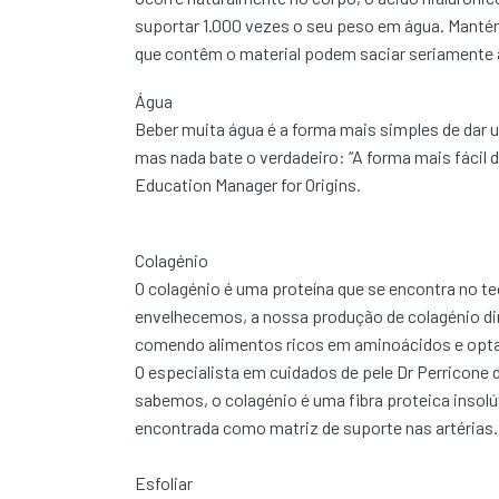
suportar 1.000 vezes o seu peso em água. Manté
que contêm o material podem saciar seriamente a
Água
Beber muita água é a forma mais simples de dar u
mas nada bate o verdadeiro: “A forma mais fácil d
Education Manager for Origins.
Colagénio
O colagénio é uma proteína que se encontra no te
envelhecemos, a nossa produção de colagénio dimi
comendo alimentos ricos em aminoácidos e opta
O especialista em cuidados de pele Dr Perricone d
sabemos, o colagénio é uma fibra proteica insolú
encontrada como matriz de suporte nas artérias.
Esfoliar