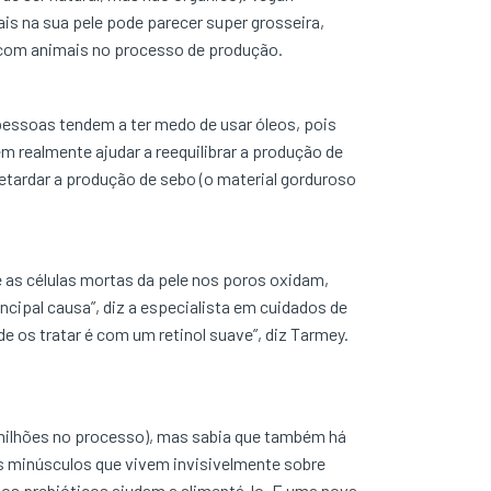
is na sua pele pode parecer super grosseira,
es com animais no processo de produção.
 pessoas tendem a ter medo de usar óleos, pois
realmente ajudar a reequilibrar a produção de
 retardar a produção de sebo (o material gorduroso
 as células mortas da pele nos poros oxidam,
ncipal causa”, diz a especialista em cuidados de
de os tratar é com um retinol suave”, diz Tarmey.
s milhões no processo), mas sabia que também há
s minúsculos que vivem invisivelmente sobre
 os prebióticos ajudam a alimentá-lo. E uma nova