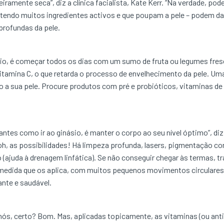
ramente seca”, diz a clínica facialista, Kate Kerr. “Na verdade, po
ntendo muitos ingredientes activos e que poupam a pele – podem da
profundas da pele.
ário, é começar todos os dias com um sumo de fruta ou legumes fr
itamina C, o que retarda o processo de envelhecimento da pele. Um
o a sua pele. Procure produtos com pré e probióticos, vitaminas de 
ntes como ir ao ginásio, é manter o corpo ao seu nível óptimo”, diz 
 oh, as possibilidades! Há limpeza profunda, lasers, pigmentação com
ajuda à drenagem linfática). Se não conseguir chegar às termas, tr
dida que os aplica, com muitos pequenos movimentos circulares. É
ante e saudável.
s, certo? Bom. Mas, aplicadas topicamente, as vitaminas (ou antio