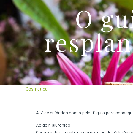
O gu
resplan
Cosmética
A-Z de cuidados com a pele: O guia para consegu
Ácido hialurónico
Ocorre naturalmente no corpo, o ácido hialurónic