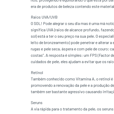
era de produtos de beleza contendo este material
Raios UVA/UVB
O SOL! Pode alegrar o seu dia mas é uma má notí
significa UVA (raios de alcance profundo, fazend
sol) está a ter o seu preço na sua pele. O especia
leito de bronzeamento) pode penetrar e alterar a 
rugas e pele seca, áspera e com pele de couro; c
costas”. A resposta é simples: um FPS (Factor de
cuidados de pele, eles ajudam a evitar que os rai
Retinol
Também conhecido como Vitamina A, o retinol é u
promovendo a renovação da pele e a produção de 
também ser bastante agressivo causando irritação
Seruns
A via rápida para o tratamento da pele, os serun