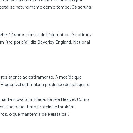
sgota-se naturalmente com o tempo. Os seruns
eber 17 soros cheios de hialurónicos é óptimo,
litro por dia”, diz Beverley England, National
-a resistente ao estiramento. À medida que
 É possível estimular a produção de colagénio
 mantendo-a tonificada, forte e flexível. Como
ões) e no osso. Esta proteína é também
os, o que mantém a pele elástica”.