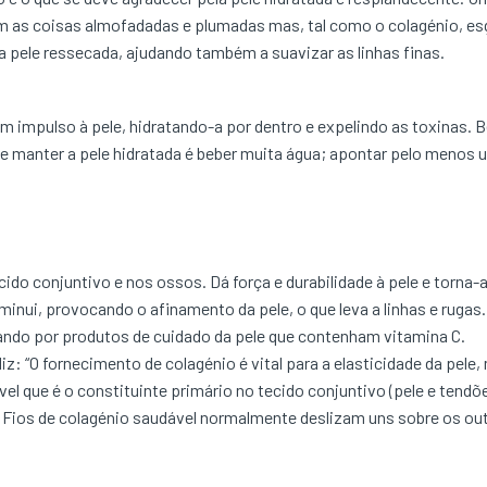
m as coisas almofadadas e plumadas mas, tal como o colagénio, e
 pele ressecada, ajudando também a suavizar as linhas finas.
m impulso à pele, hidratando-a por dentro e expelindo as toxinas. B
e manter a pele hidratada é beber muita água; apontar pelo menos um 
cido conjuntivo e nos ossos. Dá força e durabilidade à pele e torna
nui, provocando o afinamento da pele, o que leva a linhas e rugas.
ndo por produtos de cuidado da pele que contenham vitamina C.
iz: “O fornecimento de colagénio é vital para a elasticidade da pele,
vel que é o constituinte primário no tecido conjuntivo (pele e tend
 Fios de colagénio saudável normalmente deslizam uns sobre os outr