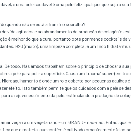
vel, e uma pele saudável é uma pele feliz, qualquer que seja a sua 
ido quando não se está a franzir o sobrolho?
 de vida agitados e ao abrandamento da produção de colagénio, es
nção é melhor do que a cura, portanto opte por menos cocktails da 
idantes, H2O (muito), uma limpeza completa, e um lindo hidratante,
a. De todo. Mas ambos trabalham sobre o princípio de chocar a sua
e a pele para polir a superfície. Causa um ‘trauma’ suave (em tro
vel. Microagulhamento é onde um rolo coberto por pequenas agulhas é
zer efeito. Isto também permite que os cuidados com a pele se de
 para o rejuvenescimento da pele, estimulando a produção de colag
hamar vegan a um vegetariano – um GRANDE não-não. Então, qual é a
gnifica que o material que contém é cultivado organicamente (algo po