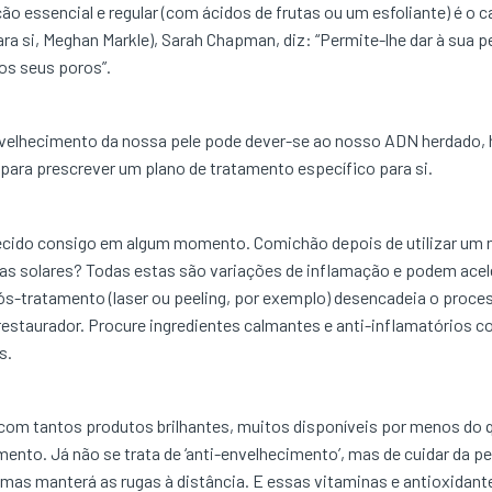
ão essencial e regular (com ácidos de frutas ou um esfoliante) é o 
para si, Meghan Markle), Sarah Chapman, diz: “Permite-lhe dar à sua
os seus poros”.
velhecimento da nossa pele pode dever-se ao nosso ADN herdado, 
 para prescrever um plano de tratamento específico para si.
cido consigo em algum momento. Comichão depois de utilizar um n
s solares? Todas estas são variações de inflamação e podem acel
s-tratamento (laser ou peeling, por exemplo) desencadeia o proces
 restaurador. Procure ingredientes calmantes e anti-inflamatórios 
s.
com tantos produtos brilhantes, muitos disponíveis por menos do q
mento. Já não se trata de ‘anti-envelhecimento’, mas de cuidar da pel
mas manterá as rugas à distância. E essas vitaminas e antioxidant