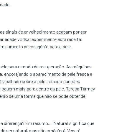
idade.
tes sinais de envelhecimento acabam por ser
variedade vodka, experimente esta receita:
 um aumento de colagénio para a pele.
 pele para o modo de recuperação. As máquinas
ca, encorajando o aparecimento de pele fresca e
 trabalhado sobre a pele, criando punções
sloquem mais para dentro da pele. Teresa Tarmey
énio de uma forma que não se pode obter de
 diferença? Em resumo… ‘Natural’ significa que
de ser natural, mas não orgânico). Vegan’